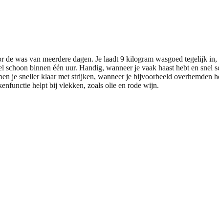
as van meerdere dagen. Je laadt 9 kilogram wasgoed tegelijk in, z
mel schoon binnen één uur. Handig, wanneer je vaak haast hebt en snel
en je sneller klaar met strijken, wanneer je bijvoorbeeld overhemden 
enfunctie helpt bij vlekken, zoals olie en rode wijn.