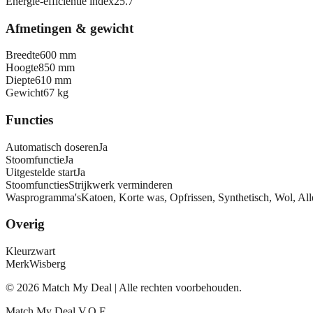
Energie-efficiëntie index
25.7
Afmetingen & gewicht
Breedte
600 mm
Hoogte
850 mm
Diepte
610 mm
Gewicht
67 kg
Functies
Automatisch doseren
Ja
Stoomfunctie
Ja
Uitgestelde start
Ja
Stoomfuncties
Strijkwerk verminderen
Wasprogramma's
Katoen, Korte was, Opfrissen, Synthetisch, Wol, 
Overig
Kleur
zwart
Merk
Wisberg
©
2026
Match My Deal | Alle rechten voorbehouden.
Match My Deal V.O.F