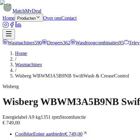
MatchMyDeal
Home
Over ons
Contact
Producten
Wasmachines
590
Drogers
362
Wasdroogcombinaties
95
Telev
Home
/
Wasmachines
/
Wisberg WBWM3A5B9NB SwiftWash & CreaseControl
Wisberg
Wisberg WBWM3A5B9NB Swift
Energielabel
A
9 kg
1351
rpm
Stoomfunctie
€ 749,00
Coolblue
Enige aanbieder
€ 749,00