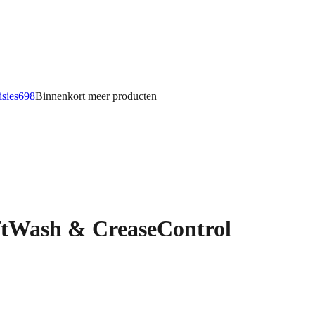
isies
698
Binnenkort meer
producten
Wash & CreaseControl