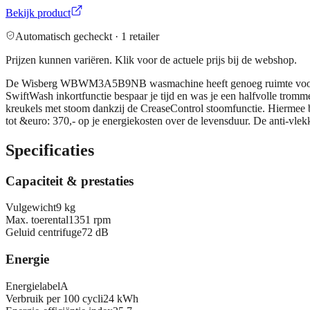
Bekijk product
Automatisch gecheckt ·
1
retailer
Prijzen kunnen variëren. Klik voor de actuele prijs bij de webshop.
De Wisberg WBWM3A5B9NB wasmachine heeft genoeg ruimte voor de w
SwiftWash inkortfunctie bespaar je tijd en was je een halfvolle trom
kreukels met stoom dankzij de CreaseControl stoomfunctie. Hiermee b
tot &euro: 370,- op je energiekosten over de levensduur. De anti-vlekk
Specificaties
Capaciteit & prestaties
Vulgewicht
9 kg
Max. toerental
1351 rpm
Geluid centrifuge
72 dB
Energie
Energielabel
A
Verbruik per 100 cycli
24 kWh