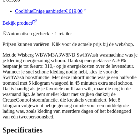
Coolblue
Enige aanbieder
€ 619,00
Bekijk product
Automatisch gecheckt ·
1
retailer
Prijzen kunnen variëren. Klik voor de actuele prijs bij de webshop.
Met de Wisberg WBWM3A3W8NB SwiftWash wasmachine was je
je kleding energiezuinig schoon. Dankzij energieklasse A-30%
bespaar je tot &euro: 310,- op je energiekosten over de levensduur.
Wanneer je snel schone kleding nodig hebt, kies je voor de
SwiftWash boostfunctie. Met deze inkortfunctie was je een halfvolle
trommel met 5 kilogram wasgoed in 45 minuten extra snel schoon.
Dat is handig als je je favoriete outfit aan wilt, maar die nog in de
wasmand ligt. Je bent sneller klaar met strijken dankzij de
CreaseControl stoomfunctie, die kreukels vermindert. Met 8
kilogram vulgewicht heb je genoeg ruimte voor een middelgrote
lading was, zoals kleding van meerdere dagen of het beddengoed
van één tweepersoonsbed.
Specificaties