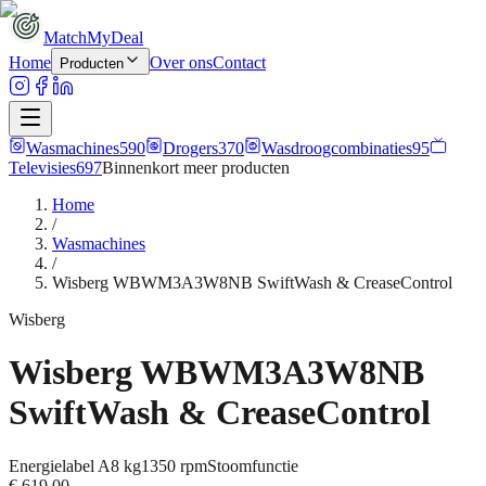
MatchMyDeal
Home
Over ons
Contact
Producten
Wasmachines
590
Drogers
370
Wasdroogcombinaties
95
Televisies
697
Binnenkort meer
producten
Home
/
Wasmachines
/
Wisberg WBWM3A3W8NB SwiftWash & CreaseControl
Wisberg
Wisberg WBWM3A3W8NB
SwiftWash & CreaseControl
Energielabel
A
8 kg
1350
rpm
Stoomfunctie
€ 619,00