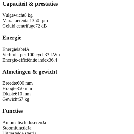
Capaciteit & prestaties
Vulgewicht
8 kg
Max. toerental
1350 rpm
Geluid centrifuge
72 dB
Energie
Energielabel
A
Verbruik per 100 cycli
33 kWh
Energie-efficiëntie index
36.4
Afmetingen & gewicht
Breedte
600 mm
Hoogte
850 mm
Diepte
610 mm
Gewicht
67 kg
Functies
Automatisch doseren
Ja
Stoomfunctie
Ja
Uitgestelde start
Ja