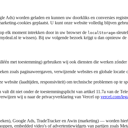
le Ads) worden geladen en kunnen uw doorkliks en conversies registr
rketing-cookies geplaatst. U kunt onze website volledig blijven gebru
 op elk moment intrekken door in uw browser de
-sleutel
localStorage
ydeal.nl te wissen). Bij uw volgende bezoek krijgt u dan opnieuw de 
alléén met toestemming) gebruiken wij ook diensten die werken zónder c
eken zoals paginaweergaven, verwijzende websites en globale locatie o
e website (laadtijden, responsiviteit) om technische problemen op te s
n valt dit niet onder de toestemmingsplicht van artikel 11.7a van de T
erwijzen wij u naar de privacyverklaring van Vercel op
vercel.com/lega
tieken), Google Ads, TradeTracker en Awin (marketing) — worden hierb
noppen, embedded video's of advertentiewidgets van partijen zoals Me