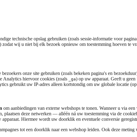
ndige technische opslag gebruiken (zoals sessie-informatie voor pagin
) zodat wij u niet bij elk bezoek opnieuw om toestemming hoeven te vr
e bezoekers onze site gebruiken (zoals bekeken pagina's en bezoekduur)
e Analytics hiervoor cookies (zoals
) op uw apparaat. Geeft u geen
_ga
ics gebruikt uw IP-adres alleen kortstondig om uw globale locatie (op l
n
om aanbiedingen van externe webshops te tonen. Wanneer u via een v
n, plaatsen deze netwerken — alléén ná uw toestemming via de cookie
 apparaat. Hiermee wordt uw doorklik en eventuele conversie geregist
ampagnes tot een doorklik naar een webshop leiden. Ook deze meting 