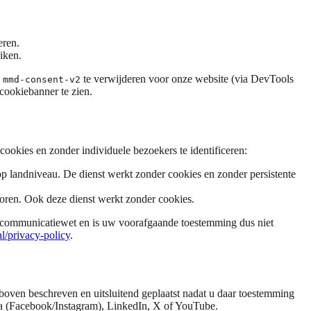
eren.
iken.
te verwijderen voor onze website (via DevTools
mmd-consent-v2
cookiebanner te zien.
ookies en zonder individuele bezoekers te identificeren:
p landniveau. De dienst werkt zonder cookies en zonder persistente
poren. Ook deze dienst werkt zonder cookies.
elecommunicatiewet en is uw voorafgaande toestemming dus niet
l/privacy-policy
.
oven beschreven en uitsluitend geplaatst nadat u daar toestemming
ta (Facebook/Instagram), LinkedIn, X of YouTube.