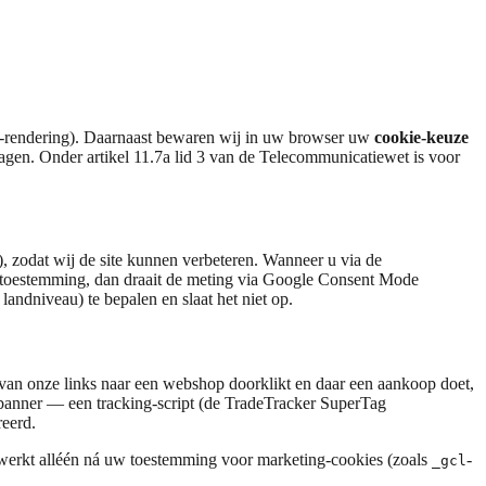
a-rendering). Daarnaast bewaren wij in uw browser uw
cookie-keuze
agen. Onder artikel 11.7a lid 3 van de Telecommunicatiewet is voor
, zodat wij de site kunnen verbeteren. Wanneer u via de
 toestemming, dan draait de meting via Google Consent Mode
andniveau) te bepalen en slaat het niet op.
an onze links naar een webshop doorklikt en daar een aankoop doet,
banner — een tracking-script (de TradeTracker SuperTag
reerd.
werkt alléén ná uw toestemming voor marketing-cookies (zoals
-
_gcl