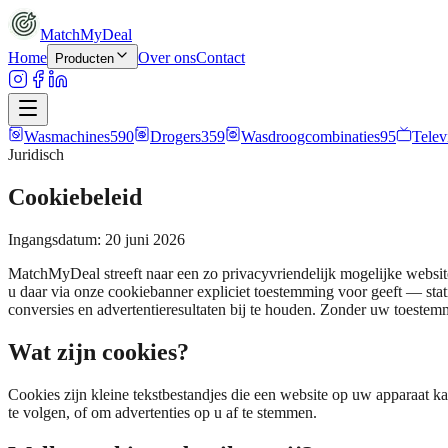
MatchMyDeal
Home
Over ons
Contact
Producten
Wasmachines
590
Drogers
359
Wasdroogcombinaties
95
Telev
Juridisch
Cookiebeleid
Ingangsdatum: 20 juni 2026
MatchMyDeal streeft naar een zo privacyvriendelijk mogelijke website.
u daar via onze cookiebanner expliciet toestemming voor geeft — sta
conversies en advertentieresultaten bij te houden. Zonder uw toestemm
Wat zijn cookies?
Cookies zijn kleine tekstbestandjes die een website op uw apparaat
te volgen, of om advertenties op u af te stemmen.