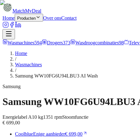
MatchMyDeal
Home
Over ons
Contact
Producten
Wasmachines
594
Drogers
373
Wasdroogcombinaties
98
Telev
Home
/
Wasmachines
/
Samsung WW10FG6U94LBU3 AI Wash
Samsung
Samsung WW10FG6U94LBU3 A
Energielabel
A
10 kg
1351
rpm
Stoomfunctie
€ 699,00
Coolblue
Enige aanbieder
€ 699,00