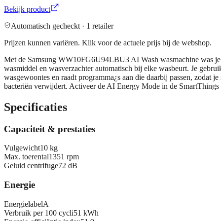
Bekijk product
Automatisch gecheckt ·
1
retailer
Prijzen kunnen variëren. Klik voor de actuele prijs bij de webshop.
Met de Samsung WW10FG6U94LBU3 AI Wash wasmachine was je extra g
wasmiddel en wasverzachter automatisch bij elke wasbeurt. Je gebruikt
wasgewoontes en raadt programma¿s aan die daarbij passen, zodat je s
bacteriën verwijdert. Activeer de AI Energy Mode in de SmartThings
Specificaties
Capaciteit & prestaties
Vulgewicht
10 kg
Max. toerental
1351 rpm
Geluid centrifuge
72 dB
Energie
Energielabel
A
Verbruik per 100 cycli
51 kWh