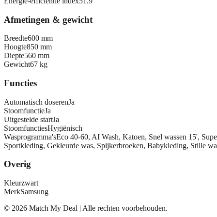
Energie-efficiëntie index
51.9
Afmetingen & gewicht
Breedte
600 mm
Hoogte
850 mm
Diepte
560 mm
Gewicht
67 kg
Functies
Automatisch doseren
Ja
Stoomfunctie
Ja
Uitgestelde start
Ja
Stoomfuncties
Hygiënisch
Wasprogramma's
Eco 40-60, AI Wash, Katoen, Snel wassen 15', Sup
Sportkleding, Gekleurde was, Spijkerbroeken, Babykleding, Stille w
Overig
Kleur
zwart
Merk
Samsung
©
2026
Match My Deal | Alle rechten voorbehouden.