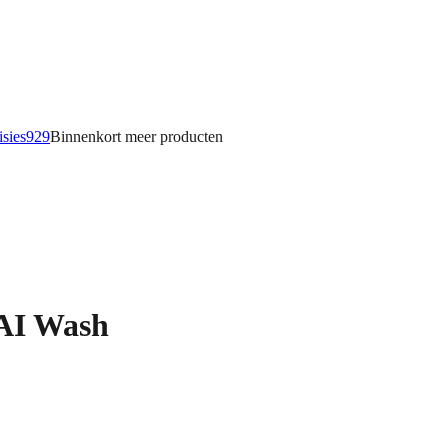
isies
929
Binnenkort meer
producten
I Wash