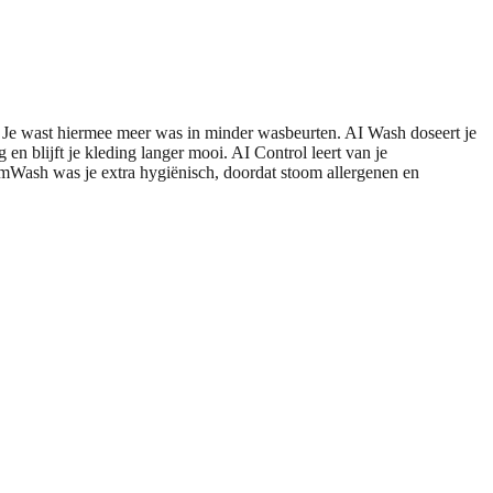
 wast hiermee meer was in minder wasbeurten. AI Wash doseert je
n blijft je kleding langer mooi. AI Control leert van je
eamWash was je extra hygiënisch, doordat stoom allergenen en