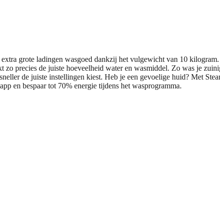
rote ladingen wasgoed dankzij het vulgewicht van 10 kilogram. Je
 zo precies de juiste hoeveelheid water en wasmiddel. Zo was je zuinig e
neller de juiste instellingen kiest. Heb je een gevoelige huid? Met St
 app en bespaar tot 70% energie tijdens het wasprogramma.