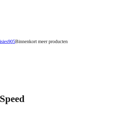
isies
905
Binnenkort meer
producten
Speed