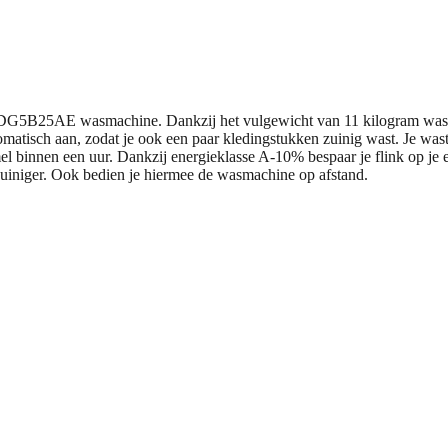
DG5B25AE wasmachine. Dankzij het vulgewicht van 11 kilogram was j
isch aan, zodat je ook een paar kledingstukken zuinig wast. Je wast 
l binnen een uur. Dankzij energieklasse A-10% bespaar je flink op je 
iniger. Ook bedien je hiermee de wasmachine op afstand.