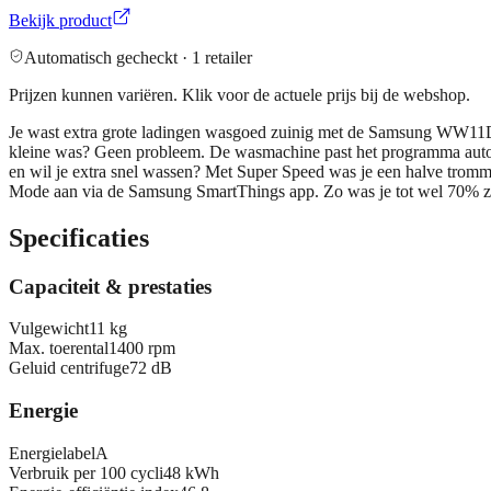
Bekijk product
Automatisch gecheckt ·
1
retailer
Prijzen kunnen variëren. Klik voor de actuele prijs bij de webshop.
Je wast extra grote ladingen wasgoed zuinig met de Samsung WW11
kleine was? Geen probleem. De wasmachine past het programma automat
en wil je extra snel wassen? Met Super Speed was je een halve tromme
Mode aan via de Samsung SmartThings app. Zo was je tot wel 70% zu
Specificaties
Capaciteit & prestaties
Vulgewicht
11 kg
Max. toerental
1400 rpm
Geluid centrifuge
72 dB
Energie
Energielabel
A
Verbruik per 100 cycli
48 kWh