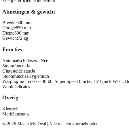
Energie-efficiëntie index
46.8
Afmetingen & gewicht
Breedte
600 mm
Hoogte
850 mm
Diepte
600 mm
Gewicht
72 kg
Functies
Automatisch doseren
Nee
Stoomfunctie
Ja
Uitgestelde start
Ja
Stoomfuncties
Hygiënisch
Wasprogramma's
Eco 40-60, Super Speed functie, 15' Quick Wash, B
Wool/Delicates
Overig
Kleur
wit
Merk
Samsung
©
2026
Match My Deal | Alle rechten voorbehouden.