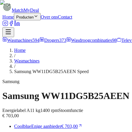
MatchMyDeal
Home
Over ons
Contact
Producten
Wasmachines
594
Drogers
373
Wasdroogcombinaties
98
Telev
Home
/
Wasmachines
/
Samsung WW11DG5B25AEEN Speed
Samsung
Samsung WW11DG5B25AEEN 
Energielabel
A
11 kg
1400
rpm
Stoomfunctie
€ 703,00
Coolblue
Enige aanbieder
€ 703,00