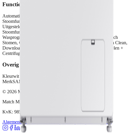
Functies
Automatisch doseren
Nee
Stoomfunctie
Ja
Uitgestelde start
Ja
Stoomfuncties
Hygiënisch
Wasprogramma's
Eco 40-60, Katoen, Synthetisch, Hygiënisch
Stomen, Quick Wash 15', Mixed Load, Beddengoed, Drum Clean,
Downloaded, Intense Cold, Colours, Less Microfiber, Spoelen +
Centrifugeren, Wool/Delicates
Overig
Kleur
wit
Merk
SAMSUNG
©
2026
Match My Deal | Alle rechten voorbehouden.
Match My Deal V.O.F
KvK: 98581481
Algemene voorwaarden
Privacykennisgeving
Cookiebeleid