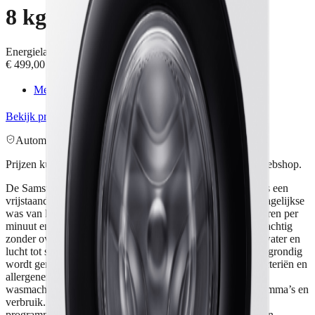
8 kg - 1400 rpm - 72 dB
Energielabel
A
8 kg
1400
rpm
Stoomfunctie
€ 499,00
MediaMarkt
Enige aanbieder
€ 499,00
Bekijk product
Automatisch gecheckt ·
1
retailer
Prijzen kunnen variëren. Klik voor de actuele prijs bij de webshop.
De Samsung EcoBubble 5000-serie WW80CGC04AAH is een
vrijstaande voorlader met 8 kg vulgewicht, geschikt voor dagelijkse
was van kleine tot middelgrote huishoudens. Met 1.400 toeren per
minuut en een geluidsniveau van 72 dB centrifugeert hij krachtig
zonder overdreven lawaai. EcoBubble mengt wasmiddel, water en
lucht tot schuim, zodat kleding ook op lagere temperaturen grondig
wordt gereinigd. De Hygiene Steam-stoomfunctie helpt bacteriën en
allergenen te verminderen. Via SmartThings bedien je de
wasmachine met je smartphone en krijg je inzicht in programma’s en
verbruik. Met energieklasse A, beladingsherkenning en 14
programma’s was je efficiënt en flexibel voor katoen, wol en