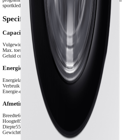
sportkleding dagelijks.
Specificaties
Capaciteit & prestaties
Vulgewicht
8 kg
Max. toerental
1400 rpm
Geluid centrifuge
72 dB
Energie
Energielabel
A
Verbruik per 100 cycli
47 kWh
Energie-efficiëntie index
52
Afmetingen & gewicht
Breedte
600 mm
Hoogte
850 mm
Diepte
550 mm
Gewicht
65 kg