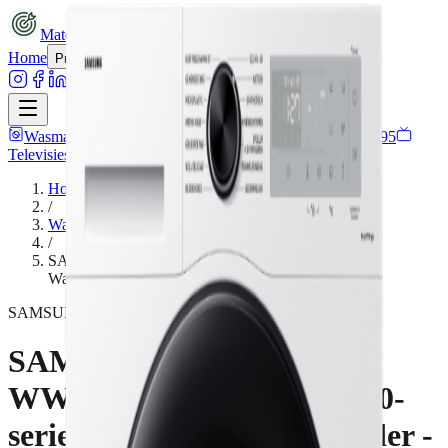
MatchMyDeal
Home
Over ons
Contact
Producten
Wasmachines
590
Drogers
370
Wasdroogcombinaties
95
Televisies
765
Binnenkort meer
producten
Home
/
Wasmachines
/
SAMSUNG WW80CGC04AAHEN 5000-serie -
Wasmachine Voorlader - 8 kg - 1400 rpm - 72 dB
SAMSUNG
SAMSUNG
WW80CGC04AAHEN 5000-
serie - Wasmachine Voorlader -