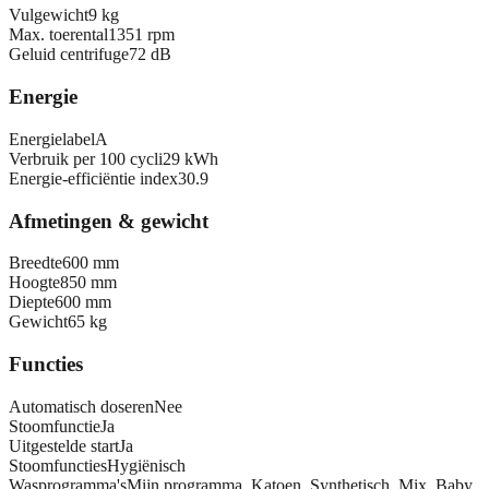
Vulgewicht
9 kg
Max. toerental
1351 rpm
Geluid centrifuge
72 dB
Energie
Energielabel
A
Verbruik per 100 cycli
29 kWh
Energie-efficiëntie index
30.9
Afmetingen & gewicht
Breedte
600 mm
Hoogte
850 mm
Diepte
600 mm
Gewicht
65 kg
Functies
Automatisch doseren
Nee
Stoomfunctie
Ja
Uitgestelde start
Ja
Stoomfuncties
Hygiënisch
Wasprogramma's
Mijn programma, Katoen, Synthetisch, Mix, Baby