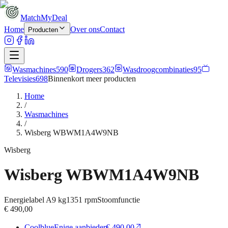
MatchMyDeal
Home
Over ons
Contact
Producten
Wasmachines
590
Drogers
362
Wasdroogcombinaties
95
Televisies
698
Binnenkort meer
producten
Home
/
Wasmachines
/
Wisberg WBWM1A4W9NB
Wisberg
Wisberg WBWM1A4W9NB
Energielabel
A
9 kg
1351
rpm
Stoomfunctie
€ 490,00
Coolblue
Enige aanbieder
€ 490,00