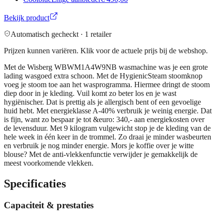
Bekijk product
Automatisch gecheckt ·
1
retailer
Prijzen kunnen variëren. Klik voor de actuele prijs bij de webshop.
Met de Wisberg WBWM1A4W9NB wasmachine was je een grote
lading wasgoed extra schoon. Met de HygienicSteam stoomknop
voeg je stoom toe aan het wasprogramma. Hiermee dringt de stoom
diep door in je kleding. Vuil komt zo beter los en je wast
hygiënischer. Dat is prettig als je allergisch bent of een gevoelige
huid hebt. Met energieklasse A-40% verbruik je weinig energie. Dat
is fijn, want zo bespaar je tot &euro: 340,- aan energiekosten over
de levensduur. Met 9 kilogram vulgewicht stop je de kleding van de
hele week in één keer in de trommel. Zo draai je minder wasbeurten
en verbruik je nog minder energie. Mors je koffie over je witte
blouse? Met de anti-vlekkenfunctie verwijder je gemakkelijk de
meest voorkomende vlekken.
Specificaties
Capaciteit & prestaties