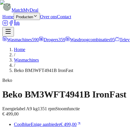
MatchMyDeal
Home
Over ons
Contact
Producten
Wasmachines
590
Drogers
359
Wasdroogcombinaties
95
Telev
Home
/
Wasmachines
/
Beko BM3WFT4941B IronFast
Beko
Beko BM3WFT4941B IronFast
Energielabel
A
9 kg
1351
rpm
Stoomfunctie
€ 499,00
Coolblue
Enige aanbieder
€ 499,00