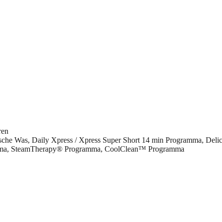
ren
sche Was, Daily Xpress / Xpress Super Short 14 min Programma, De
mma, SteamTherapy® Programma, CoolClean™ Programma