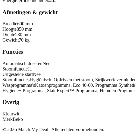
Energie-efficiëntie index
46.5
Afmetingen & gewicht
Breedte
600 mm
Hoogte
850 mm
Diepte
580 mm
Gewicht
70 kg
Functies
Automatisch doseren
Nee
Stoomfunctie
Ja
Uitgestelde start
Nee
Stoomfuncties
Hygiënisch, Opfrissen met stoom, Strijkwerk verminde
Wasprogramma's
Katoenprogramma, Eco 40-60, Programma Syntheti
Hygiene+ Programma, StainExpert™ Programma, Hemden Progra
Overig
Kleur
wit
Merk
Beko
©
2026
Match My Deal | Alle rechten voorbehouden.