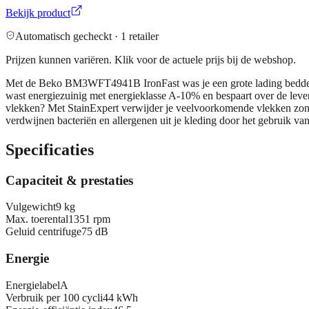
Bekijk product
Automatisch gecheckt ·
1
retailer
Prijzen kunnen variëren. Klik voor de actuele prijs bij de webshop.
Met de Beko BM3WFT4941B IronFast was je een grote lading beddengo
wast energiezuinig met energieklasse A-10% en bespaart over de leven
vlekken? Met StainExpert verwijder je veelvoorkomende vlekken zon
verdwijnen bacteriën en allergenen uit je kleding door het gebruik van
Specificaties
Capaciteit & prestaties
Vulgewicht
9 kg
Max. toerental
1351 rpm
Geluid centrifuge
75 dB
Energie
Energielabel
A
Verbruik per 100 cycli
44 kWh