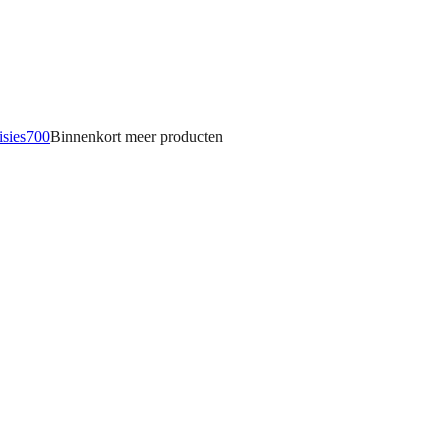
isies
700
Binnenkort meer
producten