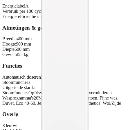
Energielabel
A
Verbruik per 100 cycli
45 kWh
Energie-efficiëntie index
51.9
Afmetingen & gewicht
Breedte
400 mm
Hoogte
900 mm
Diepte
600 mm
Gewicht
55 kg
Functies
Automatisch doseren
Nee
Stoomfunctie
Ja
Uitgestelde start
Ja
Stoomfuncties
Opfrissen met stoom, Strijkwerk verminderen
Wasprogramma's
20Min 3Kg, Anti-Allergie, Katoen, Fijne was,
Duvet, Eco 40-60, Jeans, Outdoor, Stoom, Synthetica, Wol/Zijde
Overig
Kleur
wit