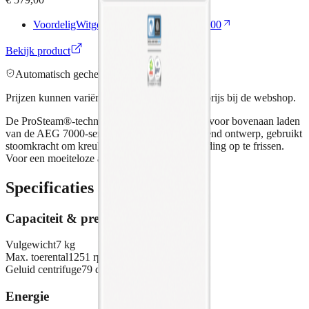
VoordeligWitgoed
Enige aanbieder
€ 579,00
Bekijk product
Automatisch gecheckt ·
1
retailer
Prijzen kunnen variëren. Klik voor de actuele prijs bij de webshop.
De ProSteam®-technologie in de wasmachine voor bovenaan laden
van de AEG 7000-serie, met een ruimtebesparend ontwerp, gebruikt
stoomkracht om kreuken te verwijderen en kleding op te frissen.
Voor een moeiteloze afwerking, dag na dag.
Specificaties
Capaciteit & prestaties
Vulgewicht
7 kg
Max. toerental
1251 rpm
Geluid centrifuge
79 dB
Energie