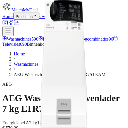
MatchMyDeal
Home
Over ons
Contact
Producten
Wasmachines
590
Drogers
360
Wasdroogcombinaties
96
Televisies
690
Binnenkort meer
producten
Home
/
Wasmachines
/
AEG Wasmachine bovenlader 7 kg LTR7STEAM
AEG
AEG Wasmachine bovenlader
7 kg LTR7STEAM
Energielabel
A
7 kg
1251
rpm
Stoomfunctie
€ 579,00