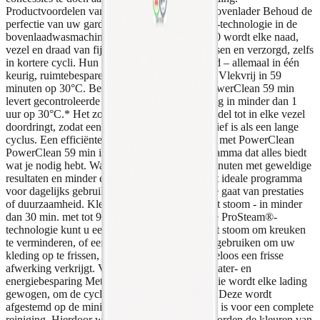
Productvoordelen van de AEG LTR8765AL bovenlader Behoud de
perfectie van uw garderobe Met de PowerCare-technologie in de
bovenlaadwasmachines van de serie AEG 8000 wordt elke naad,
vezel en draad van fijne kledingstukken gewassen en verzorgd, zelfs
in kortere cycli. Hun kwaliteit wordt beschermd – allemaal in één
keurig, ruimtebesparend formaat. PowerClean: Vlekvrij in 59
minuten op 30°C. Bespaar tot 30% energie. PowerClean 59 min
levert gecontroleerde volledige vlekverwijdering in minder dan 1
uur op 30°C.* Het zorgt ervoor dat het wasmiddel tot in elke vezel
doordringt, zodat een korte cyclus net zo effectief is als een lange
cyclus. Een efficiënte dagelijkse was in 59 min met PowerClean
PowerClean 59 min is het dagelijkse wasprogramma dat alles biedt
wat je nodig hebt. Was kleding in slechts 59 minuten met geweldige
resultaten en minder energieverbruik. Het is het ideale programma
voor dagelijks gebruik, zonder dat het ten koste gaat van prestaties
of duurzaamheid. Kledingstukken opgefrist met stoom - in minder
dan 30 min. met tot 96% minder water* Met de ProSteam®-
technologie kunt u een wascyclus afronden met stoom om kreuken
te verminderen, of een apart stoomprogramma gebruiken om uw
kleding op te frissen, zodat u dag na dag moeiteloos een frisse
afwerking verkrijgt. Verzorging van kleding, water- en
energiebesparing Met de ProSense®-technologie wordt elke lading
gewogen, om de cyclus op maat aan te passen. Deze wordt
afgestemd op de minimale tijd die noodzakelijk is voor een complete
reiniging. Hierdoor wordt slijtage beperkt en worden de kleuren van