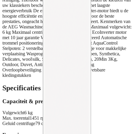
uw klassiekers beschermd. EcoInverter motor, het laagste
energieverbruik De energie-efficiënte EcoInverter-motor biedt u de
hoogste efficiëntie en duurzaamheid, en zorgt voor de beste
prestaties, ongeacht het programma dat u selecteert. Kenmerken van
de AEG Wasmachine bovenlader Bovenlader Maximaal vulgewicht:
6 kg Maximaal centrifugeertoerental: 1500 tpm EcoInverter motor
met 10 jaar garantie Woolmark Green gecertificeerd Automatische
trommel positionering Overloopbeveiliging met AquaControl
Stelpoten: 2 verstelbare en 2 wielen Extra wieltje voor makkelijke
verplaatsing Wasprogramma's: Eco 40-60, Katoen, Synthetica,
Delicates, wool\silk, Steam, Powerclean 59Min, 20Min 3Kg,
Outdoor, Duvet, Anti-Allergie Binnenverlichting
Overloopbeveiliging Zijde programma voor kwetsbare
kledingstukken
Specificaties
Capaciteit & prestaties
Vulgewicht
6 kg
Max. toerental
1451 rpm
Geluid centrifuge
79 dB