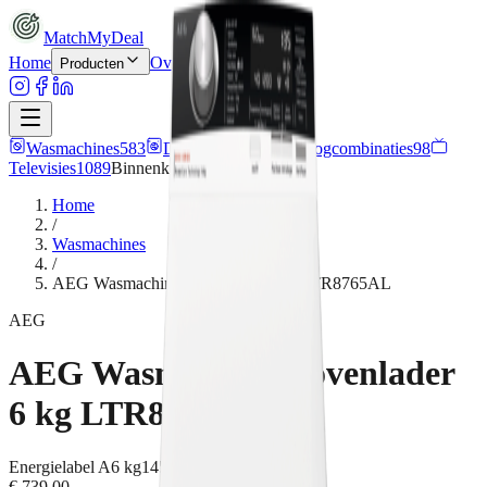
MatchMyDeal
Home
Over ons
Contact
Producten
Wasmachines
583
Drogers
376
Wasdroogcombinaties
98
Televisies
1089
Binnenkort meer
producten
Home
/
Wasmachines
/
AEG Wasmachine bovenlader 6 kg LTR8765AL
AEG
AEG Wasmachine bovenlader
6 kg LTR8765AL
Energielabel
A
6 kg
1451
rpm
Stoomfunctie
€ 739,00