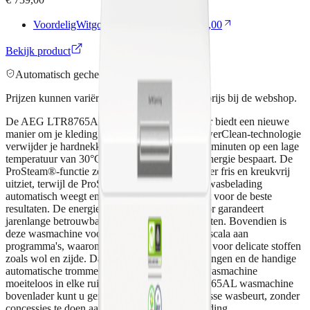
VoordeligWitgoed
Enige aanbieder
€ 739,00
Bekijk product
Automatisch gecheckt ·
1
retailer
Prijzen kunnen variëren. Klik voor de actuele prijs bij de webshop.
De AEG LTR8765AL wasmachine bovenlader biedt een nieuwe
manier om je kleding te verzorgen. Met de PowerClean-technologie
verwijder je hardnekkige vlekken in slechts 59 minuten op een lage
temperatuur van 30°C, terwijl je tot wel 30% energie bespaart. De
ProSteam®-functie zorgt ervoor dat je kleding er fris en kreukvrij
uitziet, terwijl de ProSense®-technologie elke wasbelading
automatisch weegt en de cyclus daarop aanpast voor de beste
resultaten. De energiezuinige EcoInverter-motor garandeert
jarenlange betrouwbaarheid en lage energiekosten. Bovendien is
deze wasmachine voorzien van een uitgebreid scala aan
programma's, waaronder speciale programma's voor delicate stoffen
zoals wol en zijde. Dankzij de compacte afmetingen en de handige
automatische trommelpositionering past deze wasmachine
moeiteloos in elke ruimte. Met de AEG LTR8765AL wasmachine
bovenlader kunt u genieten van een schone, frisse wasbeurt, zonder
concessies te doen aan de kwaliteit van uw kleding.