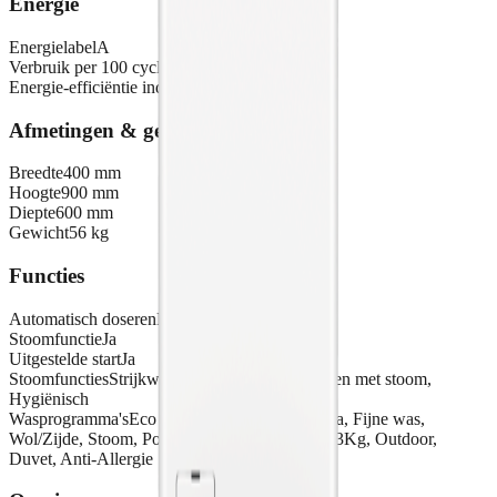
Energie
Energielabel
A
Verbruik per 100 cycli
42 kWh
Energie-efficiëntie index
51.9
Afmetingen & gewicht
Breedte
400 mm
Hoogte
900 mm
Diepte
600 mm
Gewicht
56 kg
Functies
Automatisch doseren
Nee
Stoomfunctie
Ja
Uitgestelde start
Ja
Stoomfuncties
Strijkwerk verminderen, Opfrissen met stoom,
Hygiënisch
Wasprogramma's
Eco 40-60, Katoen, Synthetica, Fijne was,
Wol/Zijde, Stoom, Powerclean 59Min, 20Min 3Kg, Outdoor,
Duvet, Anti-Allergie