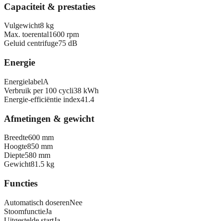
Capaciteit & prestaties
Vulgewicht
8 kg
Max. toerental
1600 rpm
Geluid centrifuge
75 dB
Energie
Energielabel
A
Verbruik per 100 cycli
38 kWh
Energie-efficiëntie index
41.4
Afmetingen & gewicht
Breedte
600 mm
Hoogte
850 mm
Diepte
580 mm
Gewicht
81.5 kg
Functies
Automatisch doseren
Nee
Stoomfunctie
Ja
Uitgestelde start
Ja