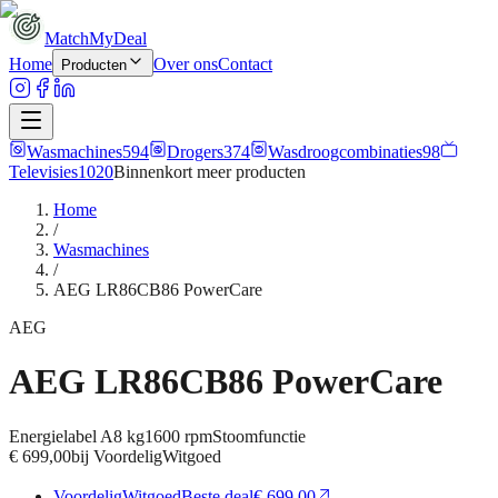
MatchMyDeal
Home
Over ons
Contact
Producten
Wasmachines
594
Drogers
374
Wasdroogcombinaties
98
Televisies
1020
Binnenkort meer
producten
Home
/
Wasmachines
/
AEG LR86CB86 PowerCare
AEG
AEG LR86CB86 PowerCare
Energielabel
A
8 kg
1600
rpm
Stoomfunctie
€ 699,00
bij
VoordeligWitgoed
VoordeligWitgoed
Beste deal
€ 699,00