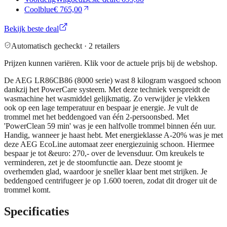
Coolblue
€ 765,00
Bekijk beste deal
Automatisch gecheckt ·
2
retailers
Prijzen kunnen variëren. Klik voor de actuele prijs bij de webshop.
De AEG LR86CB86 (8000 serie) wast 8 kilogram wasgoed schoon
dankzij het PowerCare systeem. Met deze techniek verspreidt de
wasmachine het wasmiddel gelijkmatig. Zo verwijder je vlekken
ook op een lage temperatuur en bespaar je energie. Je vult de
trommel met het beddengoed van één 2-persoonsbed. Met
'PowerClean 59 min' was je een halfvolle trommel binnen één uur.
Handig, wanneer je haast hebt. Met energieklasse A-20% was je met
deze AEG EcoLine automaat zeer energiezuinig schoon. Hiermee
bespaar je tot &euro: 270,- over de levensduur. Om kreukels te
verminderen, zet je de stoomfunctie aan. Deze stoomt je
overhemden glad, waardoor je sneller klaar bent met strijken. Je
beddengoed centrifugeer je op 1.600 toeren, zodat dit droger uit de
trommel komt.
Specificaties