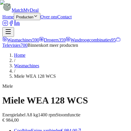
MatchMyDeal
Home
Over ons
Contact
Producten
Wasmachines
590
Drogers
359
Wasdroogcombinaties
95
Televisies
700
Binnenkort meer
producten
Home
/
Wasmachines
/
Miele WEA 128 WCS
Miele
Miele WEA 128 WCS
Energielabel
A
8 kg
1400
rpm
Stoomfunctie
€ 984,00
Coolblue
Enige aanbieder
€ 984,00