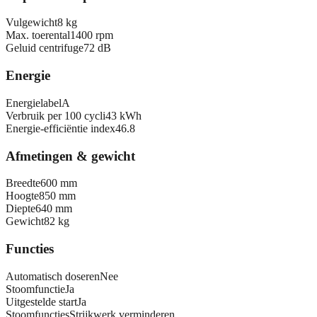
Vulgewicht
8 kg
Max. toerental
1400 rpm
Geluid centrifuge
72 dB
Energie
Energielabel
A
Verbruik per 100 cycli
43 kWh
Energie-efficiëntie index
46.8
Afmetingen & gewicht
Breedte
600 mm
Hoogte
850 mm
Diepte
640 mm
Gewicht
82 kg
Functies
Automatisch doseren
Nee
Stoomfunctie
Ja
Uitgestelde start
Ja
Stoomfuncties
Strijkwerk verminderen