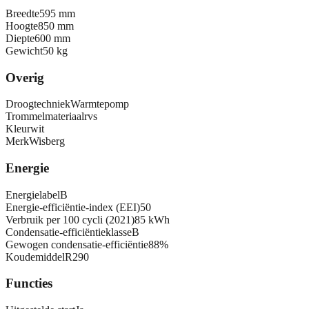
Breedte
595 mm
Hoogte
850 mm
Diepte
600 mm
Gewicht
50 kg
Overig
Droogtechniek
Warmtepomp
Trommelmateriaal
rvs
Kleur
wit
Merk
Wisberg
Energie
Energielabel
B
Energie-efficiëntie-index (EEI)
50
Verbruik per 100 cycli (2021)
85 kWh
Condensatie-efficiëntieklasse
B
Gewogen condensatie-efficiëntie
88%
Koudemiddel
R290
Functies