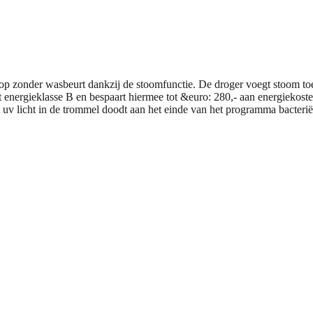
zonder wasbeurt dankzij de stoomfunctie. De droger voegt stoom toe
 energieklasse B en bespaart hiermee tot &euro: 280,- aan energiekoste
t uv licht in de trommel doodt aan het einde van het programma bacteri