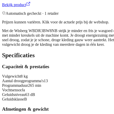
Bekijk product
Automatisch gecheckt ·
1
retailer
Prijzen kunnen variëren. Klik voor de actuele prijs bij de webshop.
Met de Wisberg WBDR3BW8NB strijk je minder en fris je wasgoed op 
met minder kreukels uit de machine komt. Je droogt energiezuinig met
snel droog, zodat je je schone, droge kleding gauw weer aantrekt. He
vulgewicht droog je de kleding van meerdere dagen in één keer.
Specificaties
Capaciteit & prestaties
Vulgewicht
8 kg
Aantal droogprogramma's
13
Programmaduur
265 min
Vochtsensor
Ja
Geluidsniveau
63 dB
Geluidsklasse
B
Afmetingen & gewicht