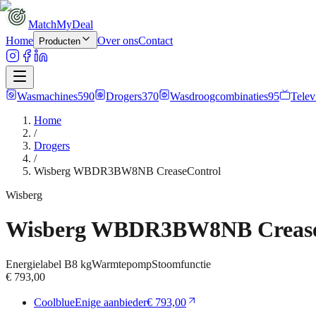
MatchMyDeal
Home
Over ons
Contact
Producten
Wasmachines
590
Drogers
370
Wasdroogcombinaties
95
Telev
Home
/
Drogers
/
Wisberg WBDR3BW8NB CreaseControl
Wisberg
Wisberg WBDR3BW8NB Crease
Energielabel
B
8 kg
Warmtepomp
Stoomfunctie
€ 793,00
Coolblue
Enige aanbieder
€ 793,00