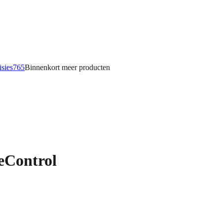
isies
765
Binnenkort meer
producten
Control