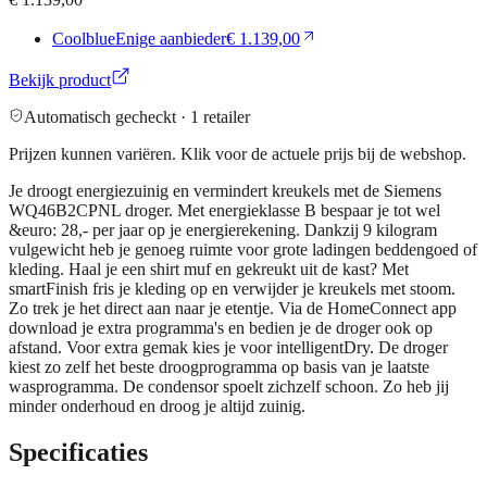
Coolblue
Enige aanbieder
€ 1.139,00
Bekijk product
Automatisch gecheckt ·
1
retailer
Prijzen kunnen variëren. Klik voor de actuele prijs bij de webshop.
Je droogt energiezuinig en vermindert kreukels met de Siemens
WQ46B2CPNL droger. Met energieklasse B bespaar je tot wel
&euro: 28,- per jaar op je energierekening. Dankzij 9 kilogram
vulgewicht heb je genoeg ruimte voor grote ladingen beddengoed of
kleding. Haal je een shirt muf en gekreukt uit de kast? Met
smartFinish fris je kleding op en verwijder je kreukels met stoom.
Zo trek je het direct aan naar je etentje. Via de HomeConnect app
download je extra programma's en bedien je de droger ook op
afstand. Voor extra gemak kies je voor intelligentDry. De droger
kiest zo zelf het beste droogprogramma op basis van je laatste
wasprogramma. De condensor spoelt zichzelf schoon. Zo heb jij
minder onderhoud en droog je altijd zuinig.
Specificaties