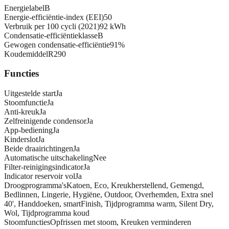
Energielabel
B
Energie-efficiëntie-index (EEI)
50
Verbruik per 100 cycli (2021)
92 kWh
Condensatie-efficiëntieklasse
B
Gewogen condensatie-efficiëntie
91%
Koudemiddel
R290
Functies
Uitgestelde start
Ja
Stoomfunctie
Ja
Anti-kreuk
Ja
Zelfreinigende condensor
Ja
App-bediening
Ja
Kinderslot
Ja
Beide draairichtingen
Ja
Automatische uitschakeling
Nee
Filter-reinigingsindicator
Ja
Indicator reservoir vol
Ja
Droogprogramma's
Katoen, Eco, Kreukherstellend, Gemengd,
Bedlinnen, Lingerie, Hygiëne, Outdoor, Overhemden, Extra snel
40', Handdoeken, smartFinish, Tijdprogramma warm, Silent Dry,
Wol, Tijdprogramma koud
Stoomfuncties
Opfrissen met stoom, Kreuken verminderen