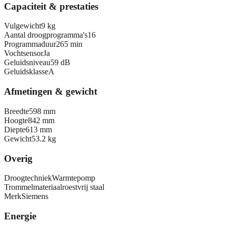
Capaciteit & prestaties
Vulgewicht
9 kg
Aantal droogprogramma's
16
Programmaduur
265 min
Vochtsensor
Ja
Geluidsniveau
59 dB
Geluidsklasse
A
Afmetingen & gewicht
Breedte
598 mm
Hoogte
842 mm
Diepte
613 mm
Gewicht
53.2 kg
Overig
Droogtechniek
Warmtepomp
Trommelmateriaal
roestvrij staal
Merk
Siemens
Energie