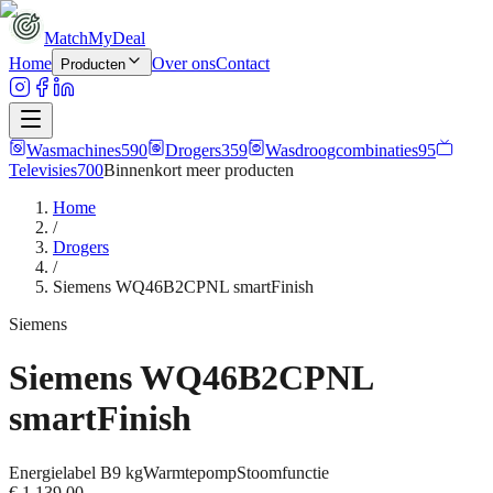
MatchMyDeal
Home
Over ons
Contact
Producten
Wasmachines
590
Drogers
359
Wasdroogcombinaties
95
Televisies
700
Binnenkort meer
producten
Home
/
Drogers
/
Siemens WQ46B2CPNL smartFinish
Siemens
Siemens WQ46B2CPNL
smartFinish
Energielabel
B
9 kg
Warmtepomp
Stoomfunctie
€ 1.139,00