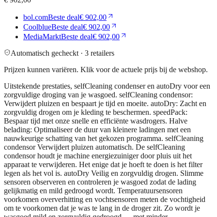
bol.com
Beste deal
€ 902,00
Coolblue
Beste deal
€ 902,00
MediaMarkt
Beste deal
€ 902,00
Automatisch gecheckt ·
3
retailers
Prijzen kunnen variëren. Klik voor de actuele prijs bij de webshop.
Uitstekende prestaties, selfCleaning condenser en autoDry voor een
zorgvuldige droging van je wasgoed. selfCleaning condensor:
Verwijdert pluizen en bespaart je tijd en moeite. autoDry: Zacht en
zorgvuldig drogen om je kleding te beschermen. speedPack:
Bespaar tijd met onze snelle en efficiënte wasdrogers. Halve
belading: Optimaliseer de duur van kleinere ladingen met een
nauwkeurige schatting van het gekozen programma. selfCleaning
condensor Verwijdert pluizen automatisch. De selfCleaning
condensor houdt je machine energiezuiniger door pluis uit het
apparaat te verwijderen. Het enige dat je hoeft te doen is het filter
legen als het vol is. autoDry Veilig en zorgvuldig drogen. Slimme
sensoren observeren en controleren je wasgoed zodat de lading
gelijkmatig en mild gedroogd wordt. Temperatuursensoren
voorkomen oververhitting en vochtsensoren meten de vochtigheid
om te voorkomen dat je was te lang in de droger zit. Zo wordt je
wasgoed mild en zorgvuldig gedroogd — met minder