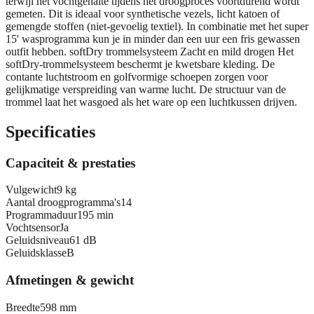
terwijl het vochtgehalte tijdens het droogproces voortdurend wordt
gemeten. Dit is ideaal voor synthetische vezels, licht katoen of
gemengde stoffen (niet-gevoelig textiel). In combinatie met het super
15' wasprogramma kun je in minder dan een uur een fris gewassen
outfit hebben. softDry trommelsysteem Zacht en mild drogen Het
softDry-trommelsysteem beschermt je kwetsbare kleding. De
contante luchtstroom en golfvormige schoepen zorgen voor
gelijkmatige verspreiding van warme lucht. De structuur van de
trommel laat het wasgoed als het ware op een luchtkussen drijven.
Specificaties
Capaciteit & prestaties
Vulgewicht
9 kg
Aantal droogprogramma's
14
Programmaduur
195 min
Vochtsensor
Ja
Geluidsniveau
61 dB
Geluidsklasse
B
Afmetingen & gewicht
Breedte
598 mm