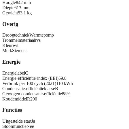
Hoogte
842 mm
Diepte
613 mm
Gewicht
53.1 kg
Overig
Droogtechniek
Warmtepomp
Trommelmateriaal
rvs
Kleur
wit
Merk
Siemens
Energie
Energielabel
C
Energie-efficiëntie-index (EEI)
59,8
Verbruik per 100 cycli (2021)
110 kWh
Condensatie-efficiëntieklasse
B
Gewogen condensatie-efficiëntie
88%
Koudemiddel
R290
Functies
Uitgestelde start
Ja
Stoomfunctie
Nee