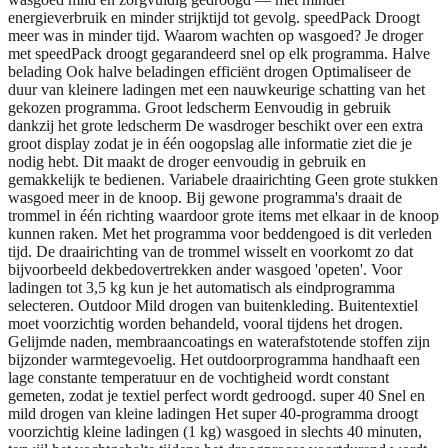
energieverbruik en minder strijktijd tot gevolg. speedPack Droogt
meer was in minder tijd. Waarom wachten op wasgoed? Je droger
met speedPack droogt gegarandeerd snel op elk programma. Halve
belading Ook halve beladingen efficiënt drogen Optimaliseer de
duur van kleinere ladingen met een nauwkeurige schatting van het
gekozen programma. Groot ledscherm Eenvoudig in gebruik
dankzij het grote ledscherm De wasdroger beschikt over een extra
groot display zodat je in één oogopslag alle informatie ziet die je
nodig hebt. Dit maakt de droger eenvoudig in gebruik en
gemakkelijk te bedienen. Variabele draairichting Geen grote stukken
wasgoed meer in de knoop. Bij gewone programma's draait de
trommel in één richting waardoor grote items met elkaar in de knoop
kunnen raken. Met het programma voor beddengoed is dit verleden
tijd. De draairichting van de trommel wisselt en voorkomt zo dat
bijvoorbeeld dekbedovertrekken ander wasgoed 'opeten'. Voor
ladingen tot 3,5 kg kun je het automatisch als eindprogramma
selecteren. Outdoor Mild drogen van buitenkleding. Buitentextiel
moet voorzichtig worden behandeld, vooral tijdens het drogen.
Gelijmde naden, membraancoatings en waterafstotende stoffen zijn
bijzonder warmtegevoelig. Het outdoorprogramma handhaaft een
lage constante temperatuur en de vochtigheid wordt constant
gemeten, zodat je textiel perfect wordt gedroogd. super 40 Snel en
mild drogen van kleine ladingen Het super 40-programma droogt
voorzichtig kleine ladingen (1 kg) wasgoed in slechts 40 minuten,