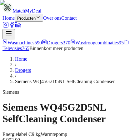
MatchMyDeal
Home
Over ons
Contact
Producten
Wasmachines
590
Drogers
370
Wasdroogcombinaties
95
Televisies
765
Binnenkort meer
producten
Home
/
Drogers
/
Siemens WQ45G2D5NL SelfCleaning Condenser
Siemens
Siemens WQ45G2D5NL
SelfCleaning Condenser
Energielabel
C
9 kg
Warmtepomp
€ 902,00